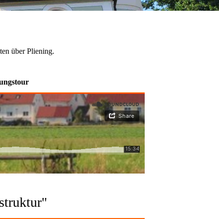
en über Pliening.
kungstour
truktur"