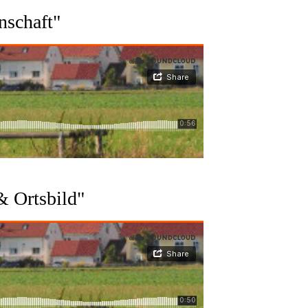
nschaft"
& Ortsbild"